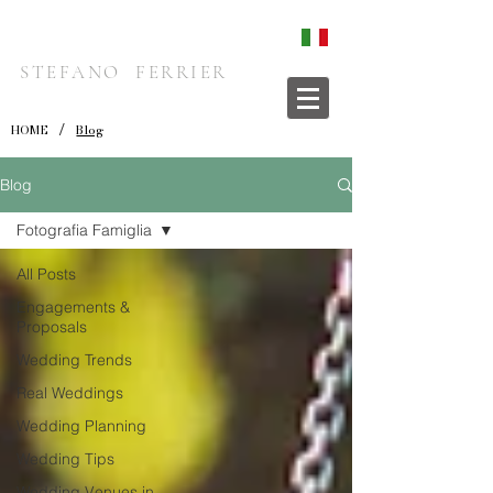
STEFANO FERRIER
/
HOME
Blog
Blog
Fotografia Famiglia
All Posts
Engagements &
Proposals
Wedding Trends
Real Weddings
Wedding Planning
Wedding Tips
Wedding Venues in